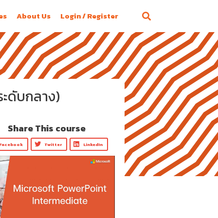
es
About Us
Login / Register
ระดับกลาง)
Share This course
Facebook
Twitter
LinkedIn