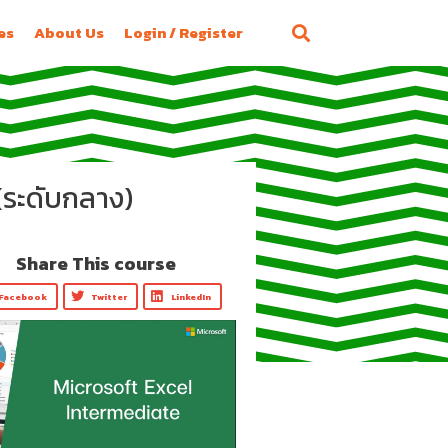
es
About Us
Login / Register
(ระดับกลาง)
Share This course
Facebook
Twitter
LinkedIn